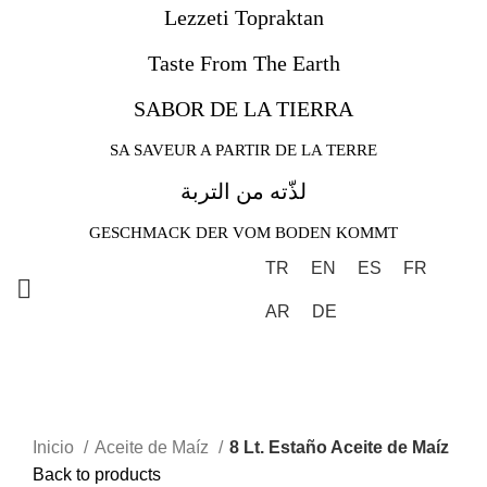
Lezzeti Topraktan
Taste From The Earth
SABOR DE LA TIERRA
SEARCH
SA SAVEUR A PARTIR DE LA TERRE
Start typing to see products you are looking for.
لذّته من التربة
GESCHMACK DER VOM BODEN KOMMT
TR
EN
ES
FR
AR
DE
Click to enlarge
Inicio
Aceite de Maíz
8 Lt. Estaño Aceite de Maíz
Back to products